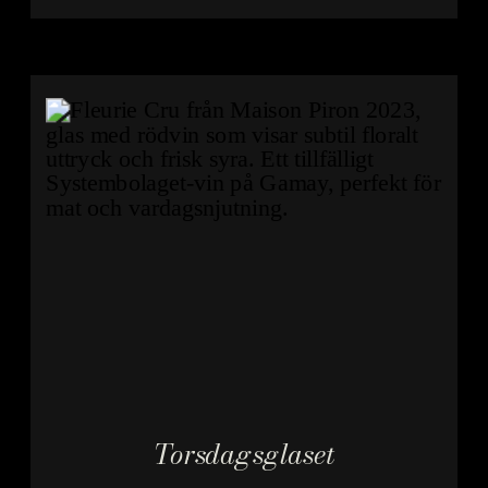
halvcirkel ritad där
det lättaste fick
placeras högst upp
och det mest
strukturerade längst
ner – som en visuell
rörelse genom rött
vin snarare än en
strikt […]
Torsdagsglaset