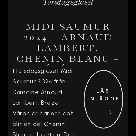
Torsdagsglaset
MIDI SAUMUR
2024 – ARNAUD
LAMBERT,
CHENIN BLANC –
BRÉZÉ LOIRE
I torsdagsglaset Midi
Saumur 2024 från
LÄS
Domaine Arnaud
INLÄGGET
Lambert, Brézé
Våren är här och det
blir en del Chenin
Blanc i glaset nu. Det