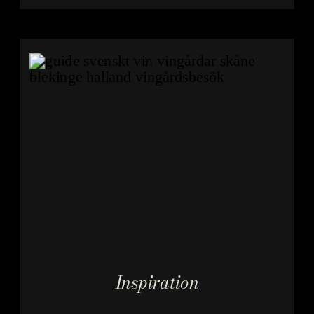
Piron blir det ett vin
som lutar mer mot
precision än kraft.
Jag återkommer ofta
till druvan Gamay.
Det är en
favoritdruva som rör
sig obehindrat
mellan det saftigt […]
Inspiration