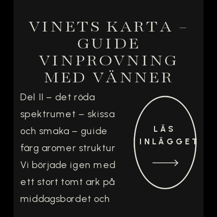
VINETS KARTA –
GUIDE
VINPROVNING
MED VÄNNER
Del II – det röda
spektrumet – skissa
LÄS
och smaka – guide
INLÄGGET
färg aromer struktur
Vi började igen med
ett stort tomt ark på
middagsbordet och
skissade en