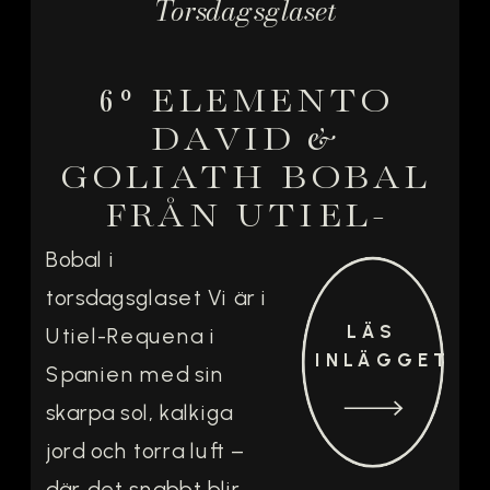
Torsdagsglaset
eget sätt, […]
6º ELEMENTO
DAVID &
GOLIATH BOBAL
FRÅN UTIEL-
REQUENA
Bobal i
torsdagsglaset Vi är i
LÄS
Utiel-Requena i
INLÄGGET
Spanien med sin
skarpa sol, kalkiga
jord och torra luft –
där det snabbt blir