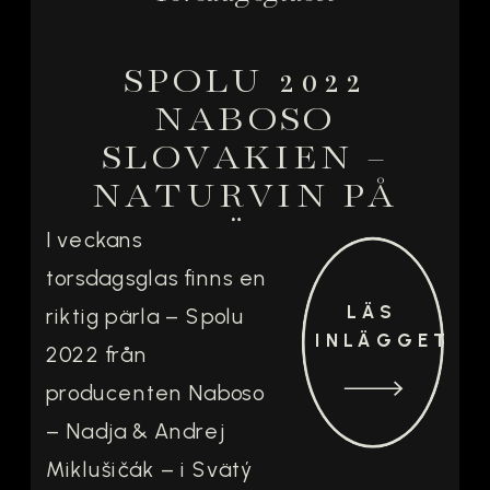
SPOLU 2022
NABOSO
SLOVAKIEN –
NATURVIN PÅ
BLAUFRÄNKISCH,
I veckans
GRÜNER
torsdagsglas finns en
VELTLINER OCH
LÄS
riktig pärla – Spolu
RIESLING
INLÄGGET
2022 från
producenten Naboso
– Nadja & Andrej
Miklušičák – i Svätý