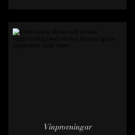
missförstånd till att
bli en av dess mest
spännande revival
stories. Från söta
industriviner till
torra, levande och
terroirdrivna uttryck
– där den mörkare
stilen, som i Il
Cenerino visar en
helt annan sida […]
Vinprovningar