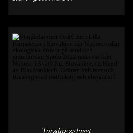
är svårt att dölja att
det är en av mina
favoridruvor och
speciellt Loire
briljerar med så
många fina utryck
och matchar perfekt
till de fina
vårprimörerna nu.
Hos Arnaud
Lambert börjar allt
[…]
Torsdagsglaset