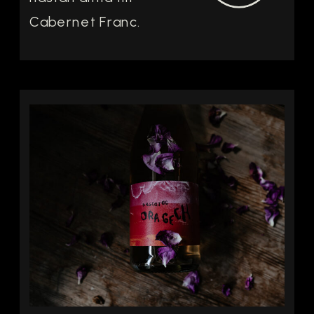
Cabernet Franc.
Men mitt bland
appellationens röda
viner finns några få
vita guldkorn och La
Part des Anges
2022 från Domaine
de la Noblaie är ett
vin som verkligen
visar varför Chenin
Blanc förtjänar
betydligt […]