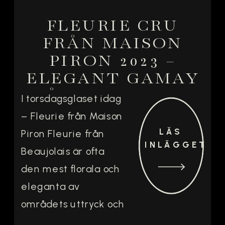
FLEURIE CRU
FRÅN MAISON
PIRON 2023 –
ELEGANT GAMAY
FRÅN BEAUJOLAIS
I torsdagsglaset idag
– Fleurie från Maison
LÄS
Piron Fleurie från
INLÄGGET
Beaujolais är ofta
den mest florala och
eleganta av
områdets uttryck och
i händerna på Maison