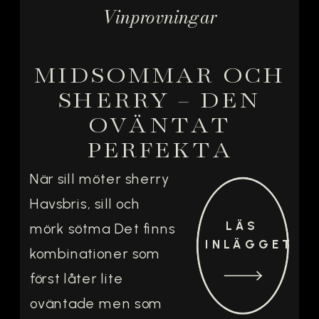
Vinprovningar
ibland är det […]
MIDSOMMAR OCH
SHERRY – DEN
OVÄNTAT
PERFEKTA
KOMBINATIONEN
När sill möter sherry
Havsbris, sill och
LÄS
mörk sötma Det finns
INLÄGGET
kombinationer som
först låter lite
oväntade men som