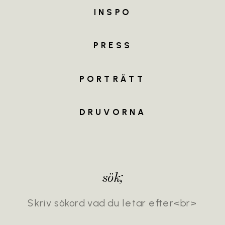
INSPO
MEET
THE
TEAM
PRESS
PORTRÄTT
DRUVORNA
sök;
Search
for: