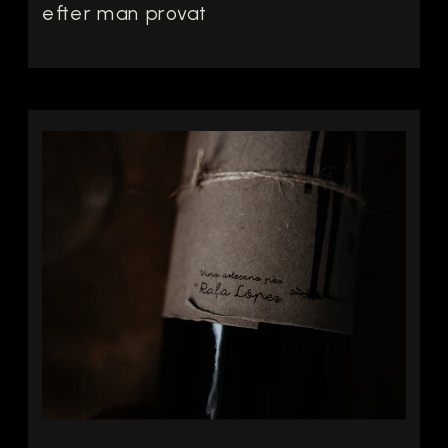
efter man provat
dem – känns
fullständigt
självklara.
Midsommar och
sherry är en sådan
drömparering. Sill,
hav, salt, jästighet,
lagring, nötighet,
umami. Allt det som
finns i det svenska
midsommarbordet
finns också, på sitt