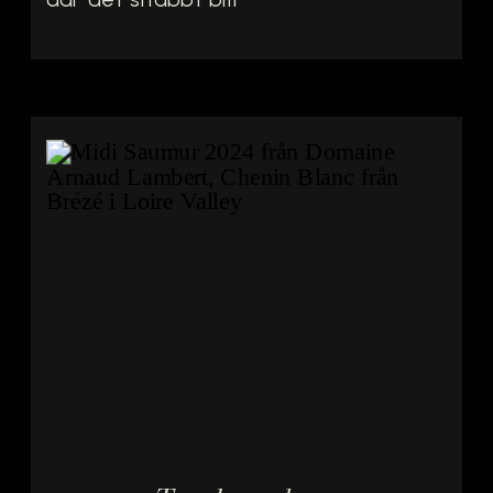
tydligt att allt som
växer här måste
vara beslutsamt från
första roten ner i
stenen. Här arbetar
Rafael López arbetar
med sitt projekt 6º
Elemento, med en
sorts lugn precision
med platsen. […]