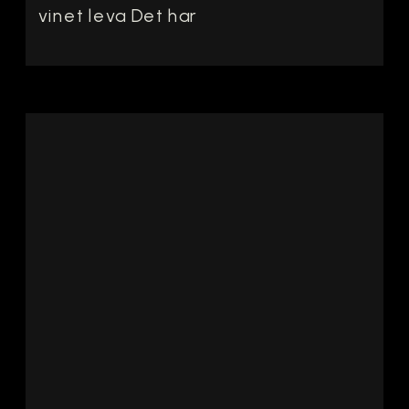
vinet leva Det har
varit mycket
resande och fullt upp
med jobb den
senaste tiden, vilket
gjort att
torsdagsglaset fått
vänta lite längre än
vanligt. Samtidigt
har jag haft turen att
prova många
fantastiska viner
längs vägen. Men