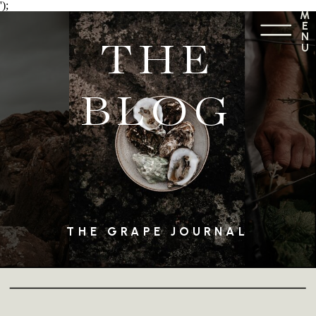
');
M
E
N
THE
U
BLOG
THE GRAPE JOURNAL