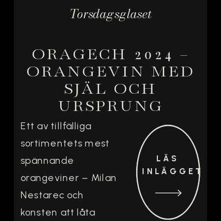
Torsdagsglaset
ORAGECH 2024 –
ORANGEVIN MED
SJÄL OCH
URSPRUNG
Ett av tillfälliga
sortimentets mest
LÄS
spännande
INLÄGGET
orangeviner – Milan
Nestarec och
konsten att låta