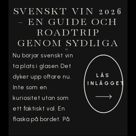
SVENSKT VIN 2026
– EN GUIDE OCH
ROADTRIP
GENOM SYDLIGA
VINGÅRDAR
Nu börjar svenskt vin
ta plats i glasen Det
LÄS
dyker upp oftare nu.
INLÄGGET
Inte som en
kuriositet utan som
ett faktiskt val. En
flaska på bordet. På
en vinlista där det