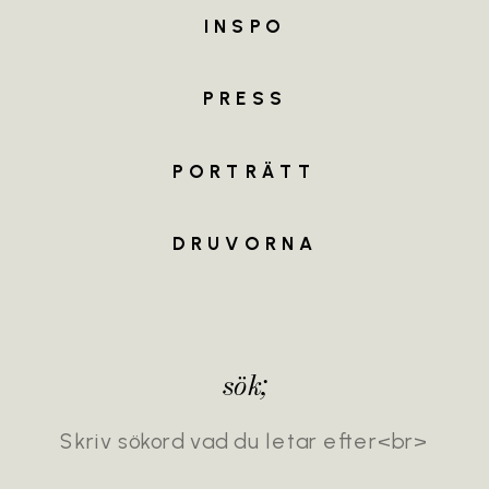
INSPO
MEET
THE
TEAM
PRESS
PORTRÄTT
DRUVORNA
sök;
Search
for: