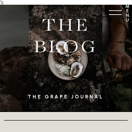
');
M
E
N
THE
U
BLOG
THE GRAPE JOURNAL