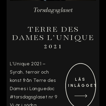
Torsdagsglaset
TERRE DES
DAMES L’UNIQUE
2021
L’Unique 2021 –
Syrah, terroir och
LÄS
konst från Terre des
INLÄGGET
Dames i Languedoc
#torsdagsglaset nr 9
Vi är i södra