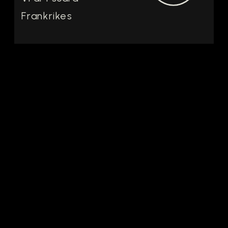
Frankrikes
Languedoc i Murviel-
lès-Béziers några
mil från Medelhavet.
De låga kullarna
breder ut sig mot
horisonten och
jorden här är kalkrik,
stenig och mager.
Vinrankorna får
kämpa för vatten och
näring och nätterna