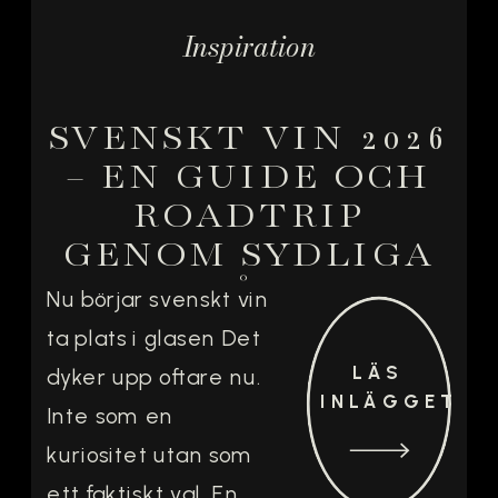
Inspiration
SVENSKT VIN 2026
– EN GUIDE OCH
ROADTRIP
GENOM SYDLIGA
VINGÅRDAR
Nu börjar svenskt vin
ta plats i glasen Det
LÄS
dyker upp oftare nu.
INLÄGGET
Inte som en
kuriositet utan som
ett faktiskt val. En