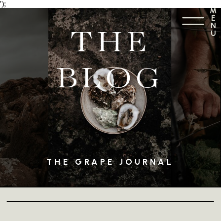
');
M
E
N
THE
U
BLOG
THE GRAPE JOURNAL