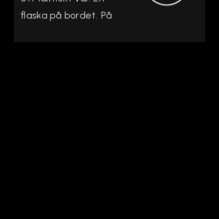
flaska på bordet. På
en vinlista där det
annars hade stått
något från Loire eller
Mosel. Svenskt vin
börjar långsamt ta
plats i glasen
hemma. Kanske för
att landskapet känns
nära, för […]