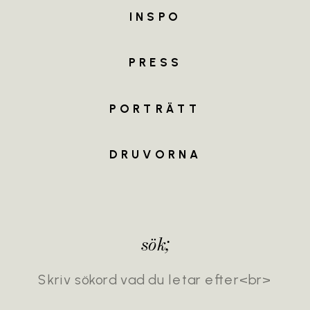
INSPO
MEET
THE
TEAM
PRESS
PORTRÄTT
DRUVORNA
sök;
Search
for: