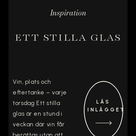
Inspiration
ETT STILLA GLAS
Vin, plats och
eftertanke – varje
LÄS
torsdag Ett stilla
INLÄGGET
glas är en stund i
veckan där vin får
berättas utan att