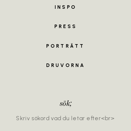
INSPO
MEET
THE
TEAM
PRESS
PORTRÄTT
DRUVORNA
sök;
Search
for: