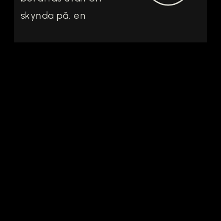
skynda på, en
återkommande
stund för vin, plats
och närvaro – ett vin
i veckan, berättat
långsamt. En visuell
vinjournal med
noteringar där
intryck, plats och
känsla får ta plats.
Berätta gärna om
något vin […]