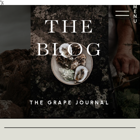
');
M
E
N
THE
U
BLOG
THE GRAPE JOURNAL