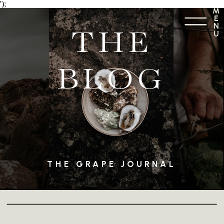
');
M
E
N
THE
U
BLOG
THE GRAPE JOURNAL