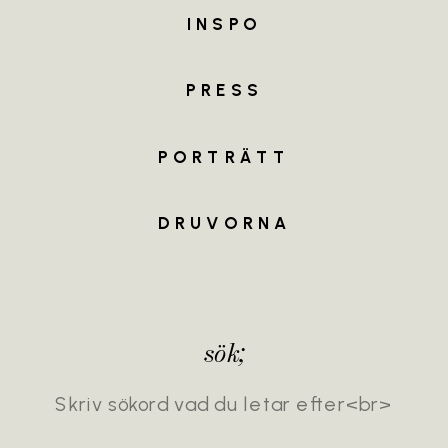
INSPO
MEET
THE
TEAM
PRESS
PORTRÄTT
DRUVORNA
sök;
Search
for: