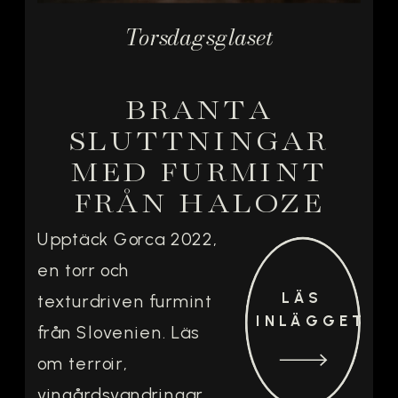
Torsdagsglaset
BRANTA
SLUTTNINGAR
MED FURMINT
FRÅN HALOZE
Upptäck Gorca 2022,
en torr och
LÄS
texturdriven furmint
INLÄGGET
från Slovenien. Läs
om terroir,
vingårdsvandringar