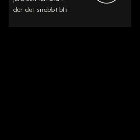
där det snabbt blir
tydligt att allt som
växer här måste
vara beslutsamt från
första roten ner i
stenen. Här arbetar
Rafael López arbetar
med sitt projekt 6º
Elemento, med en
sorts lugn precision
med platsen. […]