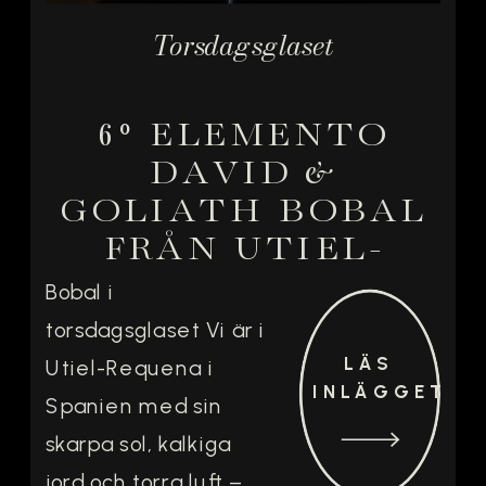
Torsdagsglaset
6º ELEMENTO
DAVID &
GOLIATH BOBAL
FRÅN UTIEL-
REQUENA
Bobal i
torsdagsglaset Vi är i
LÄS
Utiel-Requena i
INLÄGGET
Spanien med sin
skarpa sol, kalkiga
jord och torra luft –