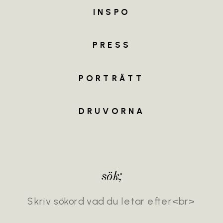
INSPO
MEET
THE
TEAM
PRESS
PORTRÄTT
DRUVORNA
sök;
Search
for: