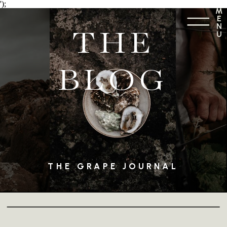
');
M
E
N
THE
U
BLOG
THE GRAPE JOURNAL