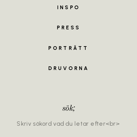
INSPO
MEET
THE
TEAM
PRESS
PORTRÄTT
DRUVORNA
sök;
Search
for: