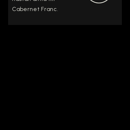
Cabernet Franc.
Men mitt bland
appellationens röda
viner finns några få
vita guldkorn och La
Part des Anges
2022 från Domaine
de la Noblaie är ett
vin som verkligen
visar varför Chenin
Blanc förtjänar
betydligt […]