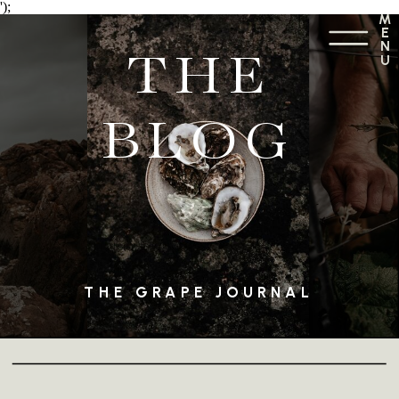
');
M
E
N
THE
U
BLOG
THE GRAPE JOURNAL